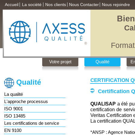
Accueil
La société
Nos clients
Nous Contacter
Nous rejoindre
Bien
Ca
Format
®
Qualité
,
Votre projet
Qualité
E
CERTIFICATION QU
Qualité
Certification 
La qualité
L'approche processus
QUALISAP
a été pub
ISO 9001
certification de ser
Veritas Certificatio
ISO 13485
La certification QUAL
Les certifications de service
EN 9100
*ANSP : Agence Nation