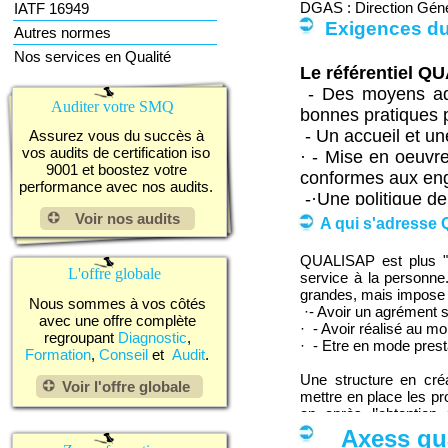
DGAS : Direction Génér
IATF 16949
DGCCRF : Direction 
Exigences du 
Autres normes
Repression des Fraud
Nos services en Qualité
Le référentiel QU
- Des moyens ada
Auditer votre SMQ
bonnes pratiques p
- Un accueil et un
Assurez vous du succès à
vos audits de certification iso
· - Mise en oeuvre
9001 et boostez votre
conformes aux en
performance avec nos audits.
-·Une politique de
Voir nos audits
- Un suivi de la qu
A qui s'adresse 
QUALISAP est plus "si
QUALISAP englob
L'offre globale
service à la personne
auxquelles s'a
grandes, mais impose ce
professionnalisati
Nous sommes à vos côtés
·- Avoir un agrément s
avec une offre complète
· - Avoir réalisé au m
regroupant
Diagnostic
,
· - Etre en mode prest
Formation
,
Conseil
et
Audit
.
Une structure en créa
Voir l'offre globale
mettre en place les p
an après l’obtention
certification.
Axess quali